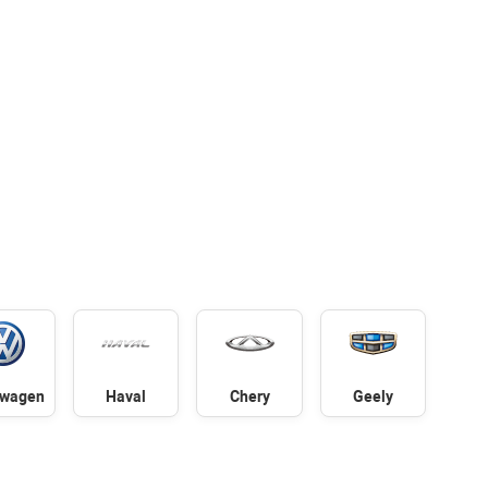
swagen
Haval
Chery
Geely