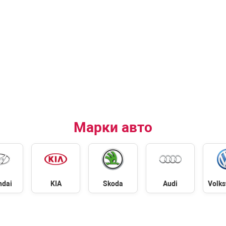
Марки авто
ndai
KIA
Skoda
Audi
Volk