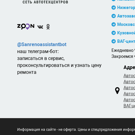
Нижегор
Автозав
Московс
Кузовно
ВАГ-цен
@Sanrenoassistantbot
Ежедневно 9
наш телеграм-бот:
Закроемся ч
записаться в сервис,
проконсультироваться и узнать цену
Адре
ремонта
Автос
Автос
Автос
Автос
Автос
ВАГ-ц
Информация на сайте - не оферта. Цены и спецпредложения информ