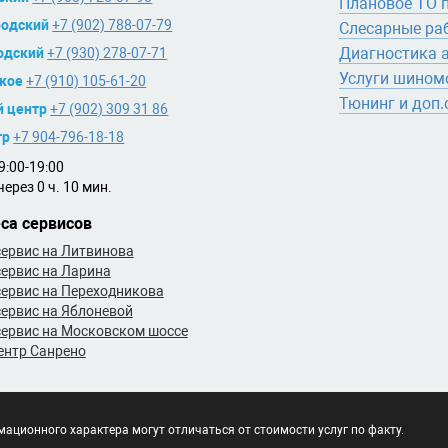
Плановое ТО 
одский
+7 (902) 788-07-79
Слесарные ра
Диагностика 
одский
+7 (930) 278-07-71
Услуги шином
кое
+7 (910) 105-61-20
Тюнинг и доп
й центр
+7 (902) 309 31 86
тр
+7 904-796-18-18
:00-19:00
ерез 0 ч. 10 мин.
са сервисов
ервис на Литвинова
ервис на Ларина
ервис на Переходникова
ервис на Яблоневой
ервис на Московском шоссе
ентр Санрено
ационного характера могут отличаться от стоимости услуг по факту.