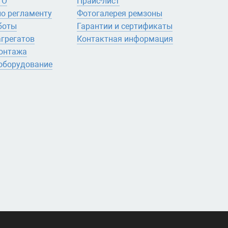
ТО
Прайс-лист
по регламенту
Фотогалерея ремзоны
боты
Гарантии и сертификаты
агрегатов
Контактная информация
онтажа
.оборудование