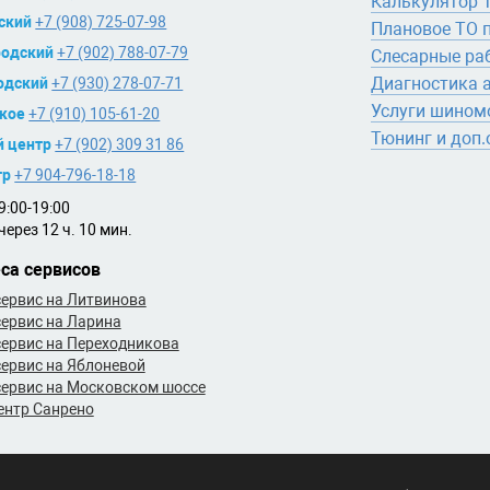
Калькулятор 
ский
+7 (908) 725-07-98
Плановое ТО 
одский
+7 (902) 788-07-79
Слесарные ра
Диагностика 
одский
+7 (930) 278-07-71
Услуги шином
кое
+7 (910) 105-61-20
Тюнинг и доп
й центр
+7 (902) 309 31 86
тр
+7 904-796-18-18
:00-19:00
ерез 12 ч. 10 мин.
са сервисов
ервис на Литвинова
ервис на Ларина
ервис на Переходникова
ервис на Яблоневой
ервис на Московском шоссе
ентр Санрено