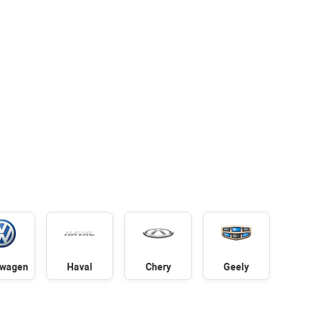
swagen
Haval
Chery
Geely