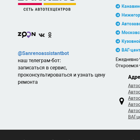
Канавин
Нижегор
Автозав
Московс
Кузовно
ВАГ-цен
@Sanrenoassistantbot
Ежедневно 9
наш телеграм-бот:
Откроемся ч
записаться в сервис,
проконсультироваться и узнать цену
Адре
ремонта
Автос
Автос
Автос
Автос
Автос
ВАГ-ц