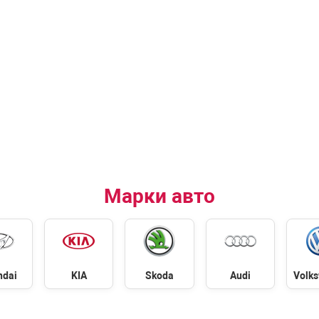
Марки авто
ndai
KIA
Skoda
Audi
Volk