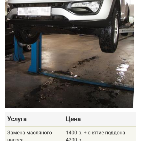
Услуга
Цена
Замена масляного
1400 р. + снятие поддона
насоса
4200 р.