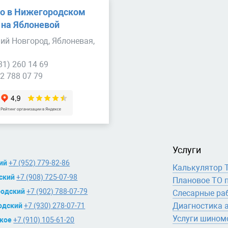
о в Нижегородском
 на Яблоневой
ий Новгород, Яблоневая,
31) 260 14 69
2 788 07 79
Услуги
ий
+7 (952) 779-82-86
Калькулятор 
ский
+7 (908) 725-07-98
Плановое ТО 
одский
+7 (902) 788-07-79
Слесарные ра
Диагностика 
одский
+7 (930) 278-07-71
Услуги шином
кое
+7 (910) 105-61-20