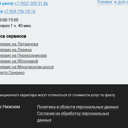
Тюнинг и доп
й центр
+7 (902) 309 31 86
тр
+7 904-796-18-18
:00-19:00
ерез 1 ч. 40 мин.
са сервисов
ервис на Литвинова
ервис на Ларина
ервис на Переходникова
ервис на Яблоневой
ервис на Московском шоссе
ентр Санрено
ационного характера могут отличаться от стоимости услуг по факту.
 в Нижнем
Политика в области персональных данных
Согласие на обработку персональных
данных