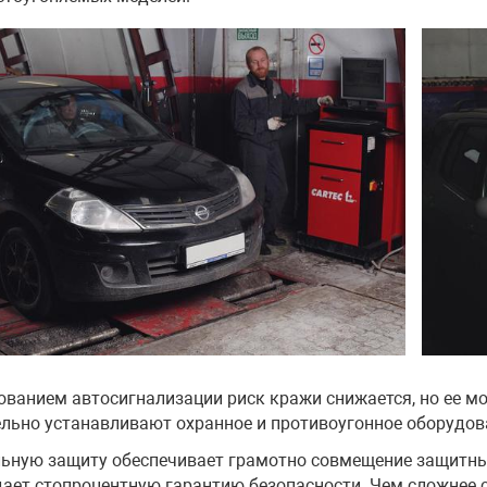
ованием автосигнализации риск кражи снижается, но ее м
льно устанавливают охранное и противоугонное оборудов
ную защиту обеспечивает грамотно совмещение защитных 
дает стопроцентную гарантию безопасности. Чем сложнее 