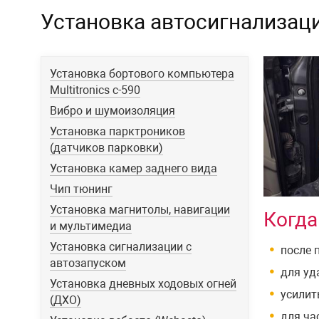
Установка автосигнализац
Установка бортового компьютера
Multitronics c-590
Вибро и шумоизоляция
Установка парктроников
(датчиков парковки)
Установка камер заднего вида
Чип тюнинг
Установка магнитолы, навигации
Когда
и мультимедиа
Установка сигнализации с
после 
автозапуском
для уд
Установка дневных ходовых огней
усилит
(ДХО)
для ча