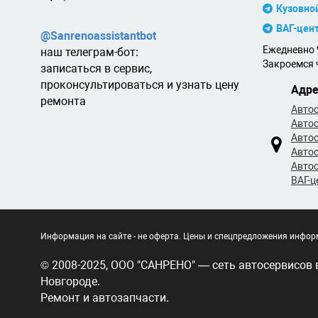
Кузовно
ВАГ-цен
@Sanrenoassistantbot
Ежедневно 9
наш телеграм-бот:
Закроемся ч
записаться в сервис,
проконсультироваться и узнать цену
Адре
ремонта
Автос
Автос
Автос
Автос
Автос
ВАГ-ц
Информация на сайте - не оферта. Цены и спецпредложения информ
© 2008-2025, ООО "САНРЕНО" — сеть автосервисов
Новгороде.
Ремонт и автозапчасти.