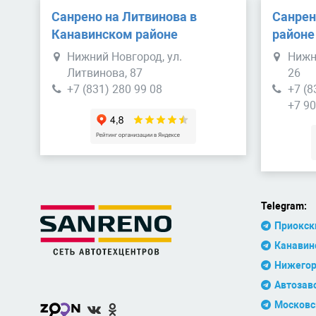
Санрено на Литвинова в
Санрен
Канавинском районе
районе
Нижний Новгород, ул.
Нижн
Литвинова, 87
26
+7 (831) 280 99 08
+7 (8
+7 90
Telegram:
Приокск
Канавин
Нижегор
Автозав
Московс