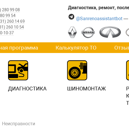
Диагностика, ремонт, пос
) 280 99 08
280 99 54
@Sanrenoassistantbot
— 
831) 260 14 69
31) 260 10 54
60-10-37
ная программа
Калькулятор ТО
Отзы
ДИАГНОСТИКА
ШИНОМОНТАЖ
Неисправности