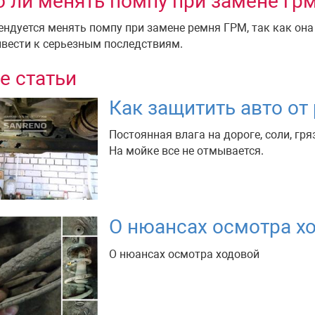
 ли менять помпу при замене гр
ендуется менять помпу при замене ремня ГРМ, так как она 
вести к серьезным последствиям.
е статьи
Как защитить авто от
Постоянная влага на дороге, соли, гр
На мойке все не отмывается.
О нюансах осмотра х
О нюансах осмотра ходовой