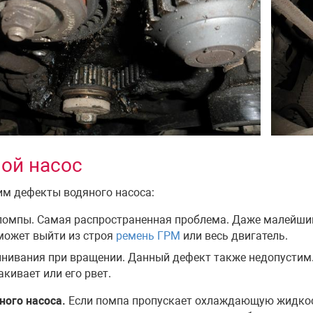
ой насос
м дефекты водяного насоса:
омпы. Самая распространенная проблема. Даже малейший
может выйти из строя
ремень ГРМ
или весь двигатель.
нивания при вращении. Данный дефект также недопустим. 
акивает или его рвет.
ного насоса.
Если помпа пропускает охлаждающую жидкост