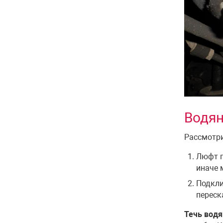
Водян
Рассмотри
Люфт п
иначе 
Подкли
переск
Течь водя