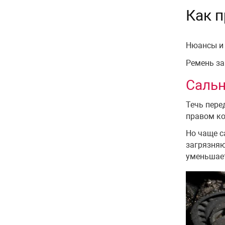
Как 
Нюансы и 
Ремень за
Сальн
Течь пере
правом ко
Но чаще с
загрязняю
уменьшает