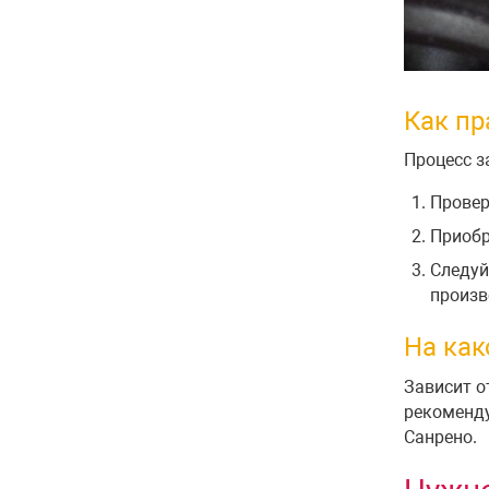
Как пр
Процесс з
Провер
Приобр
Следуй
произв
На как
Зависит о
рекоменду
Санрено.