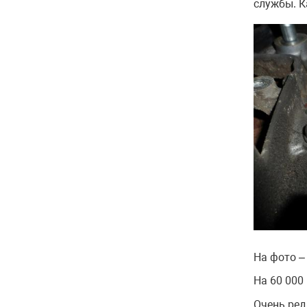
службы. К
На фото –
На 60 000
Очень ред