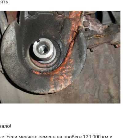
ять.
вало!
е. Если меняете ремень на пробеге 120 000 км и