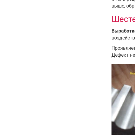
выше, обр
Шесте
Выработк
воздейств
Проявляет
Дефект нез